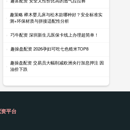
趣富配资 安全又性价比高的透气拉拉裤
趣策略 榉木婴儿床与松木款哪种好？安全标准实
测+环保材质与拼接适配性分析
巧牛配资 深圳新生儿医保卡线上办理超简单！
趣操盘配资 2026孕妇可吃七色糙米TOP8
趣操盘配资 交易员大幅削减欧洲央行加息押注 因
油价下跌
配资平台