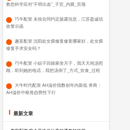
教您科学应对“不明出血”_子宫_内膜_宫颈
​巧牛配资 未按合同约定披露信息，江苏盈诚信
收警示函
​趣富配资 沈阳处女膜修复修复哪家好，处女膜
修复手术安全吗？
​巧牛配资 小姑子回娘家坐月子，我天天炖汤照
顾，听到她的电话，我把汤倒了_方式_饮食_过程
​大牛时代配资 AH溢价指数创年内新低 券商：
AH溢价中枢将趋势性下行
最新文章