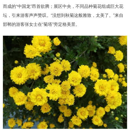
而成的“中国龙”昂首欲腾；展区中央，不同品种菊花组成巨大花
坛，引来游客声声赞叹。“没想到秋菊这般雅致，太美了。”来自
邯郸的游客张女士在“菊塔”旁定格美景。