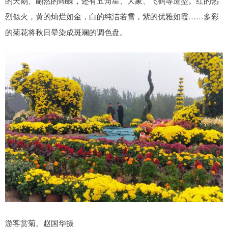
的天鹅、翩然的蝴蝶，还有五角星、大象、飞鹤等造型。红的热
烈似火，黄的灿烂如金，白的纯洁若雪，紫的优雅如霞……多彩
的菊花将秋日晕染成斑斓的调色盘。
游客赏菊。赵国华摄