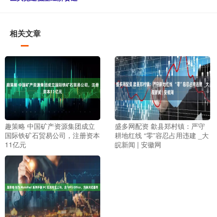
相关文章
趣策略 中国矿产资源集团成立
盛多网配资 歙县郑村镇：严守
国际铁矿石贸易公司，注册资本
耕地红线 “零”容忍占用违建 _大
11亿元
皖新闻 | 安徽网