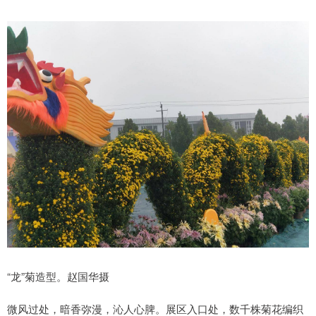
“龙”菊造型。赵国华摄
微风过处，暗香弥漫，沁人心脾。展区入口处，数千株菊花编织