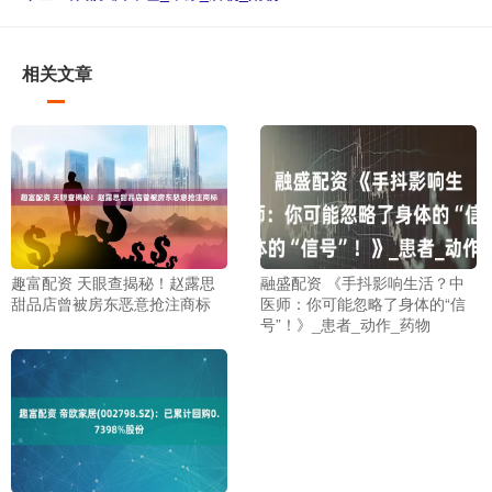
相关文章
趣富配资 天眼查揭秘！赵露思
融盛配资 《手抖影响生活？中
甜品店曾被房东恶意抢注商标
医师：你可能忽略了身体的“信
号”！》_患者_动作_药物