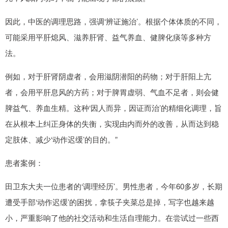
因此，中医的调理思路，强调‘辨证施治’。根据个体体质的不同，
可能采用平肝熄风、滋养肝肾、益气养血、健脾化痰等多种方
法。
例如，对于肝肾阴虚者，会用滋阴潜阳的药物；对于肝阳上亢
者，会用平肝息风的方药；对于脾胃虚弱、气血不足者，则会健
脾益气、养血生精。这种‘因人而异，因证而治’的精细化调理，旨
在从根本上纠正身体的失衡，实现由内而外的改善，从而达到稳
定肢体、减少‘动作迟缓’的目的。”
患者案例：
田卫东大夫一位患者的‘调理经历’。男性患者，今年60多岁，长期
遭受手部‘动作迟缓’的困扰，拿筷子夹菜总是掉，写字也越来越
小，严重影响了他的社交活动和生活自理能力。在尝试过一些西