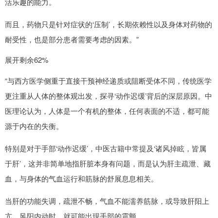
活乐趣的能力。
而且，药物只是针对症状的‘压制’，长期依赖性以及身体对药物的
耐受性，也是部分患者需要考虑的因素。”
展开剩余62%
“与西方医学侧重于直接干预神经递质或阻断受体不同，传统医学
更注重从人体的整体观出发，探寻‘动作迟缓’背后的深层原因。中
医理论认为，人体是一个有机的整体，任何表面的不适，都可能
源于内在的失衡。
特别是对于手部‘动作迟缓’，中医古籍中常提及‘诸风掉眩，皆属
于肝’，这并非简单地指肝脏本身有问题，而是认为肝主疏泄、藏
血，与身体的气血运行和筋脉的舒展息息相关。
当肝的功能失调，疏泄不畅，气血不能濡养筋脉，或导致肝阳上
亢，风阳内动时，就可能出现手部的震颤。