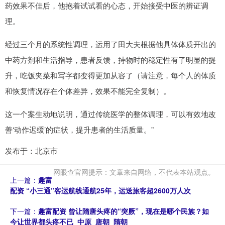
药效果不佳后，他抱着试试看的心态，开始接受中医的辨证调
理。
经过三个月的系统性调理，运用了田大夫根据他具体体质开出的
中药方剂和生活指导，患者反馈，持物时的稳定性有了明显的提
升，吃饭夹菜和写字都变得更加从容了（请注意，每个人的体质
和恢复情况存在个体差异，效果不能完全复制）。
这一个案生动地说明，通过传统医学的整体调理，可以有效地改
善‘动作迟缓’的症状，提升患者的生活质量。”
发布于：北京市
网眼查官网提示：文章来自网络，不代表本站观点。
上一篇：
趣富
配资 “小三通”客运航线通航25年，运送旅客超2600万人次
下一篇：
趣富配资 曾让隋唐头疼的“突厥”，现在是哪个民族？如
今让世界都头疼不已_中原_唐朝_隋朝