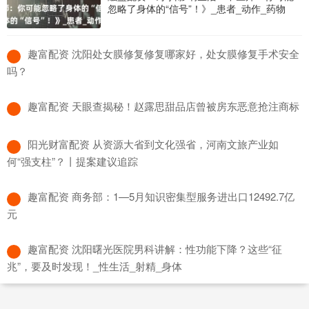
忽略了身体的“信号”！》_患者_动作_药物
​趣富配资 沈阳处女膜修复修复哪家好，处女膜修复手术安全
吗？
​趣富配资 天眼查揭秘！赵露思甜品店曾被房东恶意抢注商标
​阳光财富配资 从资源大省到文化强省，河南文旅产业如
何“强支柱”？丨提案建议追踪
​趣富配资 商务部：1—5月知识密集型服务进出口12492.7亿
元
​趣富配资 沈阳曙光医院男科讲解：性功能下降？这些“征
兆”，要及时发现！_性生活_射精_身体