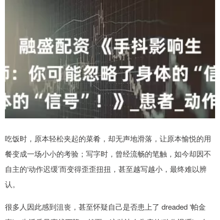
吃饭时，原本轻松夹起的菜肴，却无声地滑落，让原本愉悦的用
餐变成一场小小的考验；写字时，曾经流畅的笔触，如今却因不
自主的‘动作迟缓’而变得歪歪扭扭，甚至越写越小，最终难以辨
认。
很多人因此感到沮丧，甚至怀疑自己是否患上了 dreaded ‘帕金