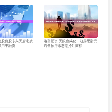
莫股份股东兴天府宏凌
趣富配资 天眼查揭秘！赵露思甜品
万股用于融资
店曾被房东恶意抢注商标