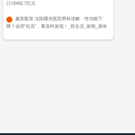
口12492.7亿元
​趣富配资 沈阳曙光医院男科讲解：性功能下
降？这些“征兆”，要及时发现！_性生活_射精_身体